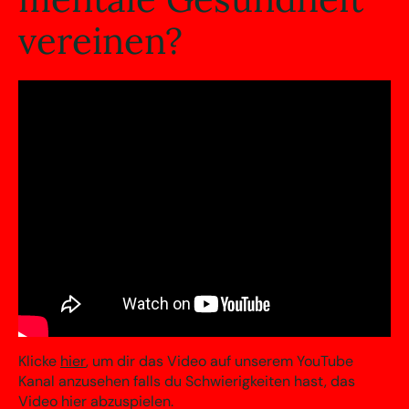
vereinen?
Klicke
hier
, um dir das Video auf unserem YouTube
Kanal anzusehen falls du Schwierigkeiten hast, das
Video hier abzuspielen.