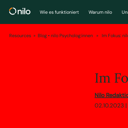
Wie es funktioniert
Warum nilo
Un
Resources
»
Blog
•
nilo Psycholog:innen
» Im Fokus: nilo
Im Fo
Nilo Redakt
02.10.2023 |