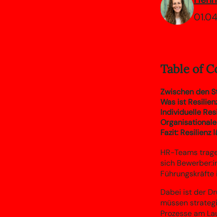
01.04
Table of C
Zwischen den St
Was ist Resilien
Individuelle Res
Organisationale
Fazit: Resilienz 
HR-Teams tragen
sich Bewerber:i
Führungskräfte i
Dabei ist der D
müssen strategi
Prozesse am Lau