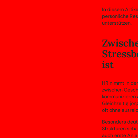
In diesem Artike
persönliche Resi
unterstützen.
Zwisch
Stressb
ist
HR nimmt in den
zwischen Geschä
kommunizieren 
Gleichzeitig jo
oft ohne ausre
Besonders deutl
Strukturen scha
auch erste Anla