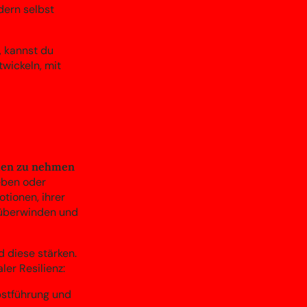
dern selbst
t, kannst du
wickeln, mit
aden zu nehmen
eben oder
tionen, ihrer
 überwinden und
 diese stärken.
er Resilienz:
bstführung und