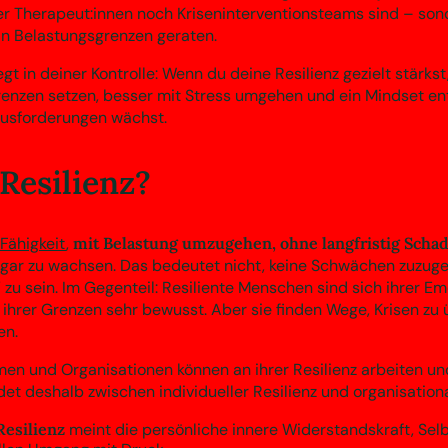
 Therapeut:innen noch Kriseninterventionsteams sind – son
an Belastungsgrenzen geraten.
iegt in deiner Kontrolle: Wenn du deine Resilienz gezielt stärks
Grenzen setzen, besser mit Stress umgehen und ein Mindset ent
usforderungen wächst.
 Resilienz?
 Fähigkeit
,
mit Belastung umzugehen, ohne langfristig Sch
ogar zu wachsen. Das bedeutet nicht, keine Schwächen zuzug
zu sein. Im Gegenteil: Resiliente Menschen sind sich ihrer Emo
hrer Grenzen sehr bewusst. Aber sie finden Wege, Krisen zu
en.
n und Organisationen können an ihrer Resilienz arbeiten und
et deshalb zwischen individueller Resilienz und organisational
Resilienz
meint die persönliche innere Widerstandskraft, Sel