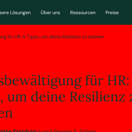
sere Lösungen
Über uns
Ressourcen
Preise
 für HR: 6 Tipps, um deine Resilienz zu stärken
sbewältigung für HR:
, um deine Resilienz 
en
iette Stephan
| Lead People & Talent