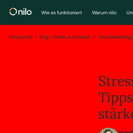
Wie es funktioniert
Warum nilo
Un
Resources
»
Blog
•
Stress & Burnout
» Stressbewältigung
Stres
Tipps
stärk
Henr