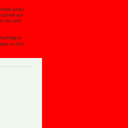
erhalb eines
schnell auf
der Art und
tsalltag zu
lso, in sich